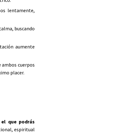
rico.
elos lentamente,
 calma, buscando
itación aumente
ue ambos cuerpos
ximo placer.
 el que podrás
ional, espiritual