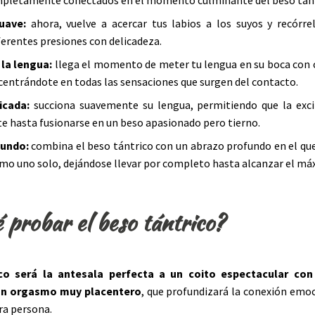
ompletamente conectados en el momento culminante del beso tánt
suave:
ahora, vuelve a acercar tus labios a los suyos y recórr
ferentes presiones con delicadeza.
 la lengua:
llega el momento de meter tu lengua en su boca con
ncentrándote en todas las sensaciones que surgen del contacto.
icada:
succiona suavemente su lengua, permitiendo que la exc
 hasta fusionarse en un beso apasionado pero tierno.
fundo:
combina el beso tántrico con un abrazo profundo en el q
mo uno solo, dejándose llevar por completo hasta alcanzar el má
 probar el beso tántrico?
co será la antesala perfecta a un coito espectacular con
un orgasmo muy placentero
, que profundizará la conexión emoc
tra persona.