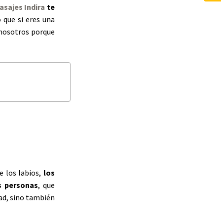
asajes Indira
te
o que si eres una
n nosotros porque
e los labios,
los
s personas
, que
ad, sino también