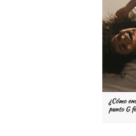
¿Cómo enco
punto G f