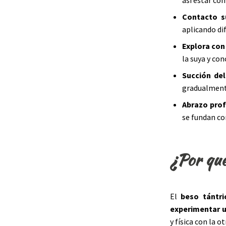
así estar c
Contacto 
aplicando di
Explora con
la suya y co
Succión del
gradualmente
Abrazo pro
se fundan co
¿Por qué
El
beso tántri
experimentar 
y física con la o