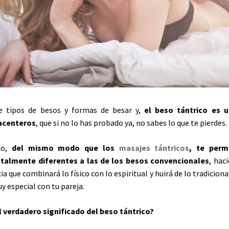
de tipos de besos y formas de besar y,
el beso tántrico es 
lacenteros
, que si no lo has probado ya, no sabes lo que te pierdes.
co,
del mismo modo que los
masajes tántricos
, te permi
talmente diferentes a las de los besos convencionales
, hac
a que combinará lo físico con lo espiritual y huirá de lo tradiciona
especial con tu pareja.
el verdadero significado del beso tántrico?