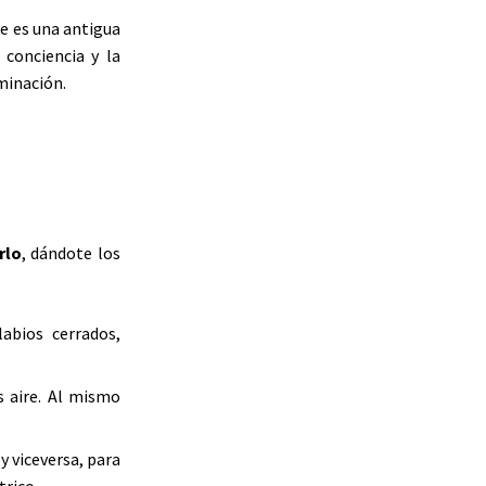
ue es una antigua
 conciencia y la
uminación.
rlo
, dándote los
abios cerrados,
s aire. Al mismo
y viceversa, para