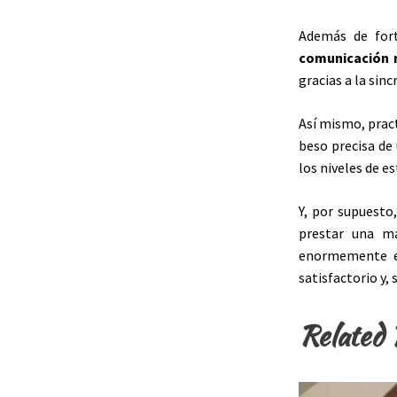
Además de fort
comunicación 
gracias a la sinc
Así mismo, pract
beso precisa de
los niveles de es
Y, por supuesto
prestar una may
enormemente el
satisfactorio y, 
Related 