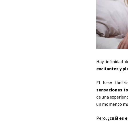
Hay infinidad 
excitantes y p
El beso tántri
sensaciones to
de una experienci
un momento muy 
Pero,
¿cuál es 