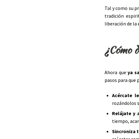
Tal y como su p
tradición espir
liberación de la
¿Cómo da
Ahora que
ya s
pasos para que p
Acércate l
rozándolos s
Relájate y a
tiempo, acar
Sincroniza t