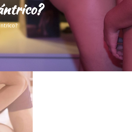
tántrico?
ántrico?